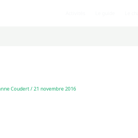
Activités
Le guide
Le ch
anne Coudert
/
21 novembre 2016