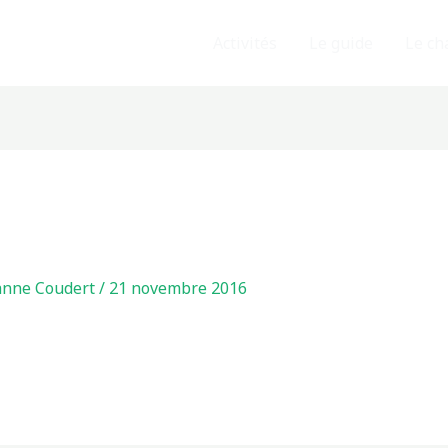
Activités
Le guide
Le ch
anne Coudert
/
21 novembre 2016