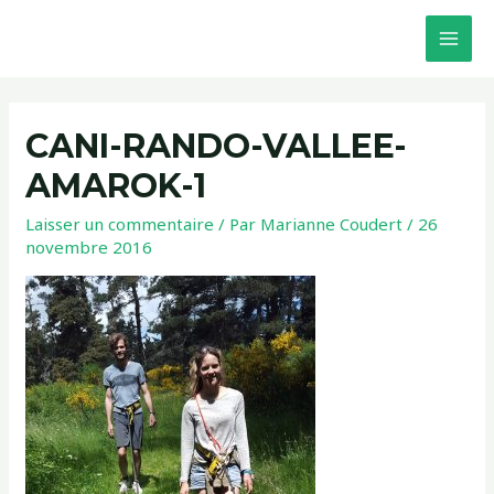
CANI-RANDO-VALLEE-
AMAROK-1
Laisser un commentaire
/ Par
Marianne Coudert
/
26
novembre 2016